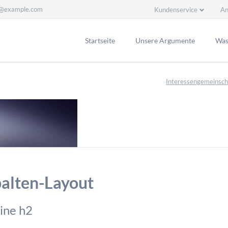
l@example.com
Kundenservice
An
Navigation
überspringen
Startseite
Unsere Argumente
Was 
Interessengemeinsch
alten-Layout
ine h2