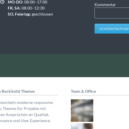
MO-DO:
08:00–17:00
Kommentar
FR, SA:
08:00–12:30
SO, Feiertag:
geschlossen
KONTAKTAUFNA
 RockSolid Themes
Team & Office
ntwickeln moderne responsive
 Themes für Projekte mit
en Ansprüchen an Qualität,
rmance und User Experience.