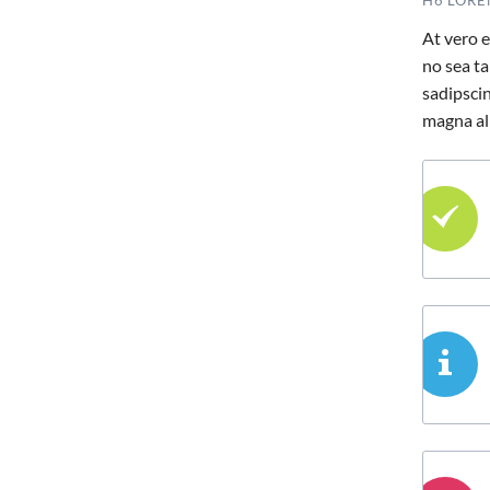
At vero e
no sea ta
sadipsci
magna al