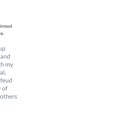
 eirmod
a.
 up
 and
ch my
al,
 feud
 of
 others