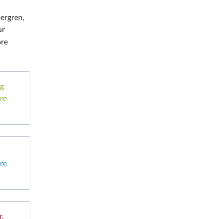
bergren,
ur
ore
ng
re
re
,