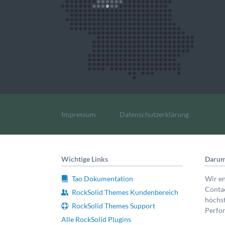
Navigation
überspringen
Impressum
Datenschutzerklärung
Wichtige Links
Darum
Tao Dokumentation
Wir e
Contao
RockSolid Themes Kundenbereich
höchst
RockSolid Themes Support
Perfo
Alle RockSolid Plugins