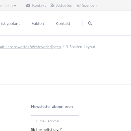
Kontakt
Aktuelles
Spenden
melden
Navigation
überspringen
ist geplant
Fakten
Kontakt
Naturschutz und Artenschutz
aft Lebenswertes Westoverledingen
3-Spalten-Layout
Gesundheit
Landschaft und Kultur
Nachhaltigkeit und Wirtschaftlichkeit
Gesellschaftspolitische Bedeutung
Newsletter abonnieren
E-
Mail-
Pflichtfeld
Sicherheitsfrage
*
Adresse