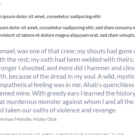
.
ipsum dolor sit amet, consetetur sadipscing elitr
sum dolor sit amet, consetetur sadipscing elitr, sed diam nonumy
nvidunt ut labore et dolore magna aliquyam erat, sed diam voluptu
hmael, was one of that crew; my shouts had gone
th the rest; my oath had been welded with theirs;
ronger I shouted, and more did I hammer and clin
th, because of the dread in my soul. A wild, mystic
mpathetical feeling was in me; Ahab's quenchless
emed mine. With greedy ears I learned the history
at murderous monster against whom I and all the
d taken our oaths of violence and revenge.
Herman Melville, Moby-Dick
M IPSUM DOLOR SIT AMET, CONSETETUR SADIPSCING ELITR