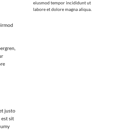
eiusmod tempor incididunt ut
labore et dolore magna aliqua.
 eirmod
bergren,
ur
ore
et justo
est sit
onumy