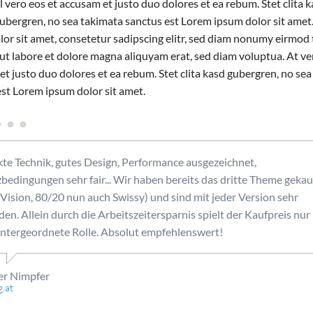
l vero eos et accusam et justo duo dolores et ea rebum. Stet clita 
ubergren, no sea takimata sanctus est Lorem ipsum dolor sit amet
lor sit amet, consetetur sadipscing elitr, sed diam nonumy eirmo
ut labore et dolore magna aliquyam erat, sed diam voluptua. At ve
EN
t justo duo dolores et ea rebum. Stet clita kasd gubergren, no se
est Lorem ipsum dolor sit amet.
kte Technik, gutes Design, Performance ausgezeichnet,
zbedingungen sehr fair... Wir haben bereits das dritte Theme gekau
 Vision, 80/20 nun auch Swissy) und sind mit jeder Version sehr
den. Allein durch die Arbeitszeitersparnis spielt der Kaufpreis nu
untergeordnete Rolle. Absolut empfehlenswert!
r Nimpfer
.at