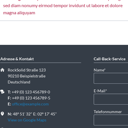
sed diam nonumy eirmod tempor invidunt ut labore et dolore
magna aliquyam
Adresse & Kontakt
Call-Back-Service
Pflichtfeld
RockSolid Straße 123
Name
*
90210 Beispielstraße
Deutschland
Pflichtfeld
E-Mail
*
T:
+49 (0) 123 456789-0
F:
+49 (0) 123 456789-5
E:
office@example.com
Telefonnummer
N:
48º 51' 32" E: 02º 17' 45"
View on Google Maps