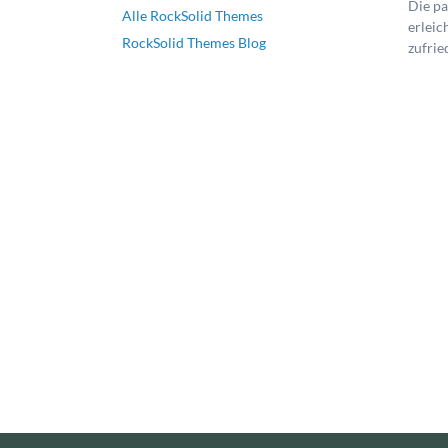
Die p
Alle RockSolid Themes
erleic
RockSolid Themes Blog
zufri