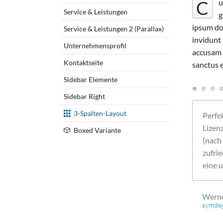
C
u
Service & Leistungen
g
ipsum do
Service & Leistungen 2 (Parallax)
invidunt 
ABONNIER
Unternehmensprofil
accusam e
Kontaktseite
sanctus 
Sidebar Elemente
Sidebar Right
3-Spalten-Layout
emes sehr, da die Entwickler sehr viel Wert auf
Perfe
onforme Programmierung und einfache
Lizen
Boxed Variante
gt haben. Die Themes bilden eine solide Basis
(nach
eller Websites. Sie beinhalten liebevoll
zufrie
von Haus aus bereits mit zahlreichen Modulen
eine 
sgestattet.
Werne
symdeg
ting