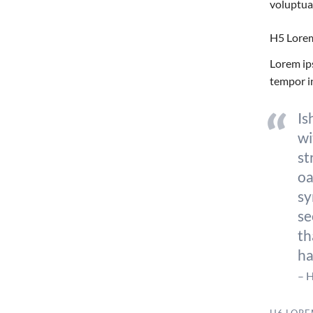
voluptua
H5 Lorem 
Lorem ip
tempor i
Is
wi
st
oa
sy
se
th
ha
– 
H6 LORE