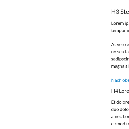
H3 Ste
Lorem ip
tempor i
At vero e
no sea ta
sadipsci
magna al
Nach ob
H4 Lore
Et dolor
duo dolor
amet. Lo
eirmod t